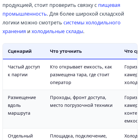
продукцией, стоит проверить связку с
пищевая
промышленность
. Для более широкой складской
логики можно смотреть
системы холодильного
хранения
и
холодильные склады
.
Сценарий
Что уточнить
Что с
Частый доступ
Кто открывает емкость, как
Горизо
к партии
размещена тара, где стоит
камера
оператор
холоди
Размещение
Проходы, фронт доступа,
Горизо
вдоль
место погрузочной техники
камера
маршрута
конте
емкос
Отдельный
Площадка, подключение,
Холод