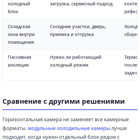
холодный
загрузка, сервисный подход
контей
блок
рефко
Складская
Соседние участки, дверь,
Холоди
зона внутри
приемка и отгрузка
сборна
помещения
Пассивная
Нужен ли работающий
Термо
изоляция
холодный режим
после 
задачи
Сравнение с другими решениями
Горизонтальная камера не заменяет все камерные
форматы.
модульные холодильные камеры
лучше
подходит, когда нужен отдельный блок рядом с