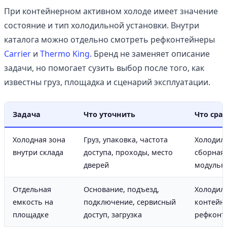
При контейнерном активном холоде имеет значение
состояние и тип холодильной установки. Внутри
каталога можно отдельно смотреть рефконтейнеры
Carrier
и
Thermo King
. Бренд не заменяет описание
задачи, но помогает сузить выбор после того, как
известны груз, площадка и сценарий эксплуатации.
Задача
Что уточнить
Что сра
Холодная зона
Груз, упаковка, частота
Холодил
внутри склада
доступа, проходы, место
сборная 
дверей
модульн
Отдельная
Основание, подъезд,
Холодил
емкость на
подключение, сервисный
контейн
площадке
доступ, загрузка
рефконт