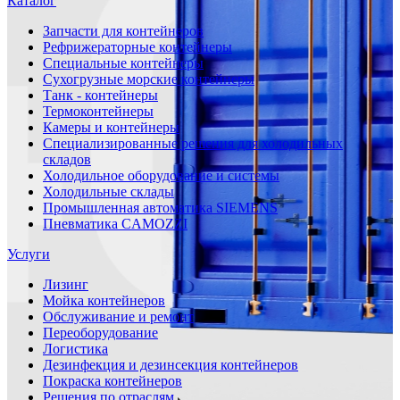
Каталог
Запчасти для контейнеров
Рефрижераторные контейнеры
Специальные контейнеры
Сухогрузные морские контейнеры
Танк - контейнеры
Термоконтейнеры
Камеры и контейнеры
Специализированные решения для холодильных
складов
Холодильное оборудование и системы
Холодильные склады
Промышленная автоматика SIEMENS
Пневматика CAMOZZI
Услуги
Лизинг
Мойка контейнеров
Обслуживание и ремонт
Переоборудование
Логистика
Дезинфекция и дезинсекция контейнеров
Покраска контейнеров
Решения по отраслям