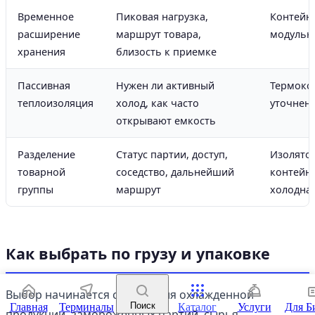
Временное
Пиковая нагрузка,
Контейн
расширение
маршрут товара,
модульн
хранения
близость к приемке
Пассивная
Нужен ли активный
Термоко
теплоизоляция
холод, как часто
уточнен
открывают емкость
Разделение
Статус партии, доступ,
Изолятор
товарной
соседство, дальнейший
контейн
группы
маршрут
холодна
Как выбрать по грузу и упаковке
Выбор начинается с груза. Для охлажденной
Поиск
Главная
Терминалы
Каталог
Услуги
Для Б
продукции, замороженных партий, сырья,