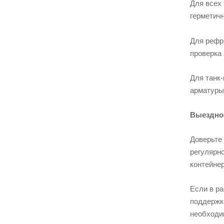
Для всех
герметичн
Для рефри
проверка 
Для танк-
арматуры
Выездное
Доверьте
регулярно
контейнер
Если в ра
поддержк
необходи