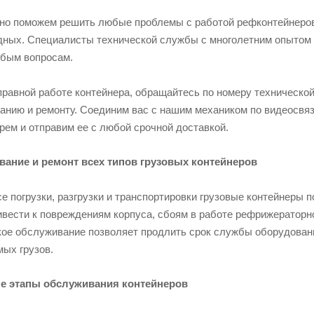
но поможем решить любые проблемы с работой рефконтейнеров.
дных. Cпециалисты технической службы с многолетним опытом н
юбым вопросам.
правной работе контейнера, обращайтесь по номеру техническо
нию и ремонту. Соединим вас с нашим механиком по видеосвязи
рем и отправим ее с любой срочной доставкой.
ание и ремонт всех типов грузовых контейнеров
е погрузки, разгрузки и транспортировки грузовые контейнеры
ивести к повреждениям корпуса, сбоям в работе рефрижераторно
кое обслуживание позволяет продлить срок службы оборудовани
мых грузов.
е этапы обслуживания контейнеров