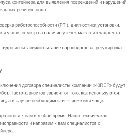
орпуса контейнера для выявления повреждений и нарушений
ельных резинок, пола.
роверка работоспособности (PTI), диагностика установки,
 и узлов, осмотр на наличие утечек масла и хладагента.
и гидро испытания/испытание пароподогрева; регулировка
у
аключения договора специалисты компании «40REF» будут
от. Частота визитов зависит от того, как используются
есяц, а в случае необходимости — реже или чаще.
братиться к нам в любое время. Наша техническая
еисправности и направим к вам специалистов с
йнера.