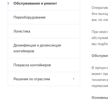
Обслуживание и ремонт
Оператив
без выхо
Переоборудование
вас по л
Логистика
При неис
обслужива
мы подбе
Дезинфекция и дезинсекция
контейнеров
Обслужив
Покраска контейнеров
В процесс
может пр
Решения по отраслям
техничес
перевози
Основны