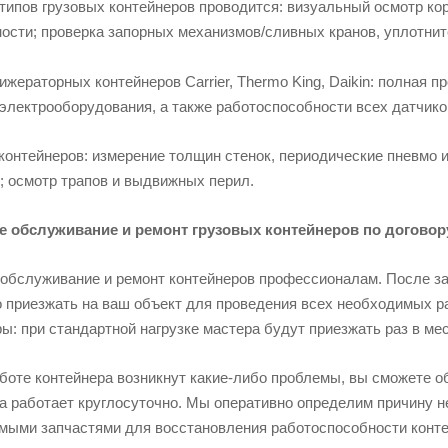
 типов грузовых контейнеров проводится: визуальный осмотр к
ости; проверка запорных механизмов/сливных кранов, уплотнит
жераторных контейнеров Carrier, Thermo King, Daikin: полная п
электрооборудования, а также работоспособности всех датчиков
контейнеров: измерение толщин стенок, периодические пневмо 
; осмотр трапов и выдвижных перил.
 обслуживание и ремонт грузовых контейнеров по договор
 обслуживание и ремонт контейнеров профессионалам. После з
 приезжать на ваш объект для проведения всех необходимых раб
ы: при стандартной нагрузке мастера будут приезжать раз в м
боте контейнера возникнут какие-либо проблемы, вы сможете о
а работает круглосуточно. Мы оперативно определим причину н
мыми запчастями для восстановления работоспособности конте