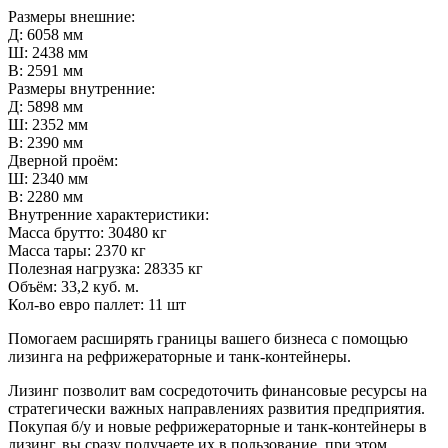
Размеры внешние:
Д: 6058 мм
Ш: 2438 мм
В: 2591 мм
Размеры внутренние:
Д: 5898 мм
Ш: 2352 мм
В: 2390 мм
Дверной проём:
Ш: 2340 мм
В: 2280 мм
Внутренние характеристики:
Масса брутто: 30480 кг
Масса тары: 2370 кг
Полезная нагрузка: 28335 кг
Объём: 33,2 куб. м.
Кол-во евро паллет: 11 шт
Помогаем расширять границы вашего бизнеса с помощью
лизинга на рефрижераторные и танк-контейнеры.
Лизинг позволит вам сосредоточить финансовые ресурсы на
стратегически важных направлениях развития предприятия.
Покупая б/у и новые рефрижераторные и танк-контейнеры в
лизинг, вы сразу получаете их в пользование, при этом