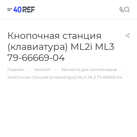
Кнопочная станция
(клавиатура) ML2i ML3
79-66669-04
—
—
—
Главная
Каталог
Запчасти для контейнеров
Кнопочная станция (клавиатура) ML2i ML3 79-66669-04