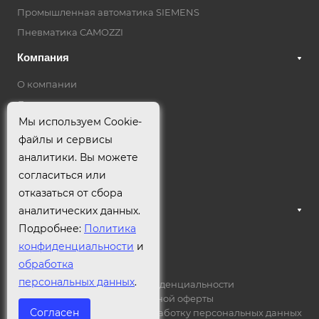
Промышленная автоматика SIEMENS
Пневматика CAMOZZI
Компания
О компании
Лицензии
Мы используем Cookie-
Партнеры
файлы и сервисы
Отзывы
аналитики. Вы можете
Реквизиты
согласиться или
Документы
отказаться от сбора
Вопрос - ответ
аналитических данных.
Подробнее:
Политика
Блог
конфиденциальности
и
обработка
персональных данных
.
Политика конфиденциальности
Договор публичной оферты
© 2026
Согласен
Согласие на обработку персональных данных