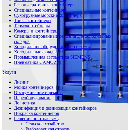
Рефрижераторные контейнеры
Специальные контейнеры
Сухогрузные морские контейнеры
Танк - контейнеры
Термоконтейнеры
Камеры и контейнеры
Специализированные решения для холодильных
складов
Холодильное оборудование и системы
Холодильные склады
Промышленная автоматика SIEMENS
Пневматика CAMOZZI
Услуги
Лизинг
Мойка контейнеров
Обслуживание и ремонт
Переоборудование
Логистика
Дезинфекция и дезинсекция контейнеров
Покраска контейнеров
Решения по отраслям
Сельское хозяйство
Рыболовецкая отрасль