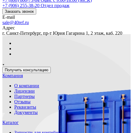
+7 (800) 600-73-64
Офис с 9:00-18:00 (МСК)
+7 (906) 255-38-20
Отдел продаж
Заказать звонок
E-mail
sale@40ref.ru
Адрес
г. Санкт-Петербург, пр-т Юрия Гагарина 1, 2 этаж, каб. 220
Получить консультацию
Компания
О компании
Лицензии
Партнеры
Отзывы
Реквизиты
Документы
Каталог
Запчасти для контейнеров